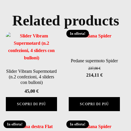
Related products
In offerta!
Pedane supermoto Spider
237,90
€
Slider Vibram Supermotard
Il
Il
214,11
€
(n.2 confezioni, 4 sliders
prezzo
prezzo
con bulloni)
originale
attuale
45,00
€
era:
è:
237,90 €.
214,11 €.
SCOPRI DI PIÙ
SCOPRI DI PIÙ
In offerta!
In offerta!