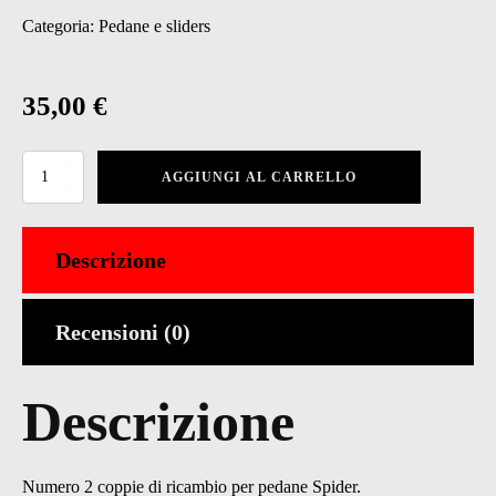
Categoria:
Pedane e sliders
35,00
€
4
AGGIUNGI AL CARRELLO
Ricambi
pedane
Spider
quantità
Descrizione
Recensioni (0)
Descrizione
Numero 2 coppie di ricambio per pedane Spider.