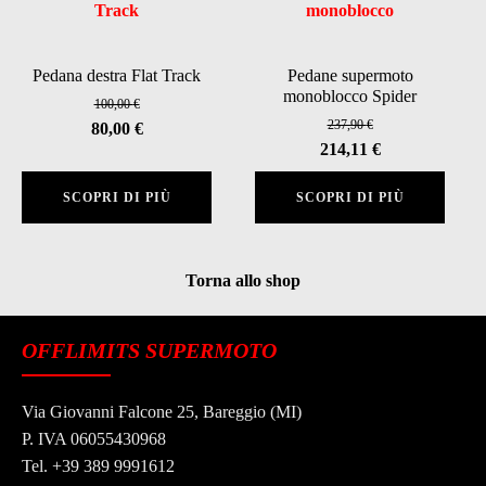
Pedana destra Flat Track
Pedane supermoto
monoblocco Spider
100,00
€
237,90
€
Il
Il
80,00
€
Il
Il
214,11
€
prezzo
prezzo
prezzo
prezzo
originale
attuale
SCOPRI DI PIÙ
SCOPRI DI PIÙ
originale
attuale
era:
è:
era:
è:
100,00 €.
80,00 €.
237,90 €.
214,11 €.
Torna allo shop
OFFLIMITS SUPERMOTO
Via Giovanni Falcone 25, Bareggio (MI)
P. IVA 06055430968
Tel. +39 389 9991612