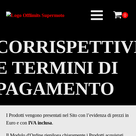
CORRISPETTIV
E TERMINI DI
PAGAMENTO
I Prodotti vengono presentati nel Sito con l’evidenza di prezzi in
Euro e con
IVA inclusa
.
Il Modulo d'Ordine riepiloga chiaramente i Prodotti acquistati