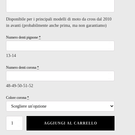
era:
è:
239,00 €.
210,00 €.
Disponibile per i principali modelli di moto da cross dal 2010
in avanti (probabilmente anche prima, ma non garantiamo)
Numero denti pignone
*
13-14
Numero denti corona
*
48-49-50-51-52
Colore corona
*
Kit
AGGIUNGI AL CARRELLO
Trasmissione
CROSS/ENDURO