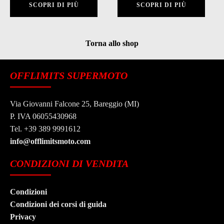
SCOPRI DI PIÙ
SCOPRI DI PIÙ
originale
attuale
era:
è:
era:
è:
60,00 €.
30,00 €.
45,00 €.
28,00 €.
Torna allo shop
OFFLIMITS SUPERMOTO
Via Giovanni Falcone 25, Bareggio (MI)
P. IVA 06055430968
Tel. +39 389 9991612
info@offlimitsmoto.com
CONDIZIONI DI VENDITA
Condizioni
Condizioni dei corsi di guida
Privacy