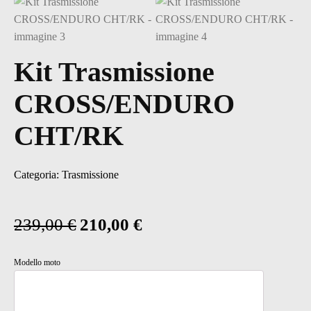
Kit Trasmissione
CROSS/ENDURO
CHT/RK
Categoria:
Trasmissione
239,00
€
210,00
€
Il
Il
prezzo
prezzo
Modello moto
originale
attuale