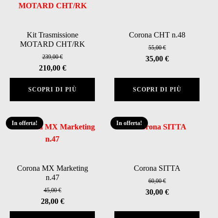
Kit Trasmissione
Corona CHT n.48
MOTARD CHT/RK
55,00
€
239,00
€
Il
Il
35,00
€
Il
Il
210,00
€
prezzo
prezzo
prezzo
prezzo
originale
attuale
SCOPRI DI PIÙ
SCOPRI DI PIÙ
originale
attuale
era:
è:
era:
è:
55,00 €.
35,00 €.
239,00 €.
210,00 €.
In offerta!
In offerta!
Corona MX Marketing
Corona SITTA
n.47
60,00
€
45,00
€
Il
Il
30,00
€
Il
Il
28,00
€
prezzo
prezzo
prezzo
prezzo
originale
attuale