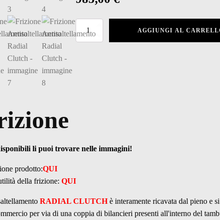
Frizione
AGGIUNGI AL CARRELL
Antisaltellamento
Radial
Clutch
quantità
rizione
disponibili li puoi trovare nelle immagini!
ione prodotto:
QUI
utilità della frizione:
QUI
saltellamento
RADIAL CLUTCH
è interamente ricavata dal pieno e si
ommercio per via di una coppia di bilancieri presenti all'interno del tambu