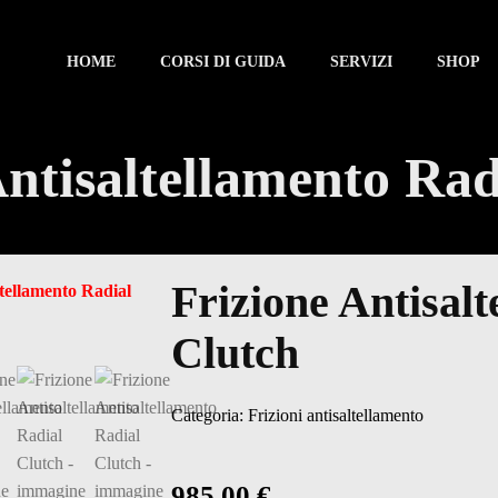
HOME
CORSI DI GUIDA
SERVIZI
SHOP
Antisaltellamento Rad
Frizione Antisal
Clutch
Categoria:
Frizioni antisaltellamento
985,00
€